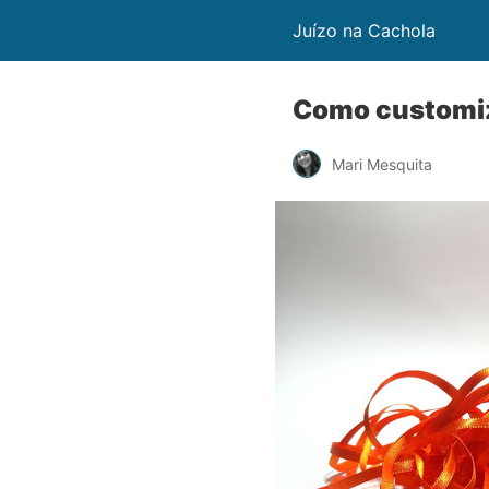
Juízo na Cachola
Como customiz
Mari Mesquita