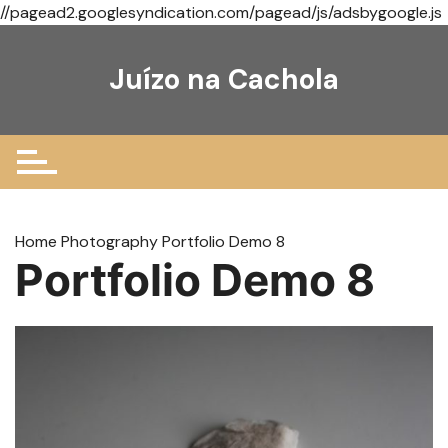
//pagead2.googlesyndication.com/pagead/js/adsbygoogle.js
Ir
para
Juízo na Cachola
o
conteúdo
Home
Photography
Portfolio Demo 8
Portfolio Demo 8