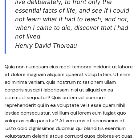
live deliberately, to front only the
essential facts of life, and see if I could
not learn what it had to teach, and not,
when I came to die, discover that I had
not lived.
Henry David Thoreau
Quia non numquam eius modi tempora incidunt ut labore
et dolore magnam aliquam quaerat voluptatem. Ut enim
ad minima veniam, quis nostrum rcitationem ullam
corporis suscipit laboriosam, nisi ut aliquid ex ea
commodi sequatur? Quis autem vel eum iure
reprehenderit qui in ea voluptate velit esse quam nihil
lestiae consequatur, vel illum qui lorem eum fugiat quo
voluptas nulla pariatur? At vero eos et accusamus et
iusto odio dignissimos ducimus qui blanditiis esentium
voluptatum deleniti atque corrupti quos dolores et quas