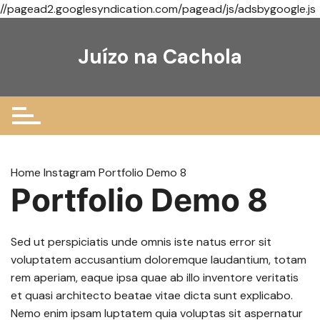
//pagead2.googlesyndication.com/pagead/js/adsbygoogle.js
Ir
para
Juízo na Cachola
o
conteúdo
Home
Instagram
Portfolio Demo 8
Portfolio Demo 8
Sed ut perspiciatis unde omnis iste natus error sit
voluptatem accusantium doloremque laudantium, totam
rem aperiam, eaque ipsa quae ab illo inventore veritatis
et quasi architecto beatae vitae dicta sunt explicabo.
Nemo enim ipsam luptatem quia voluptas sit aspernatur