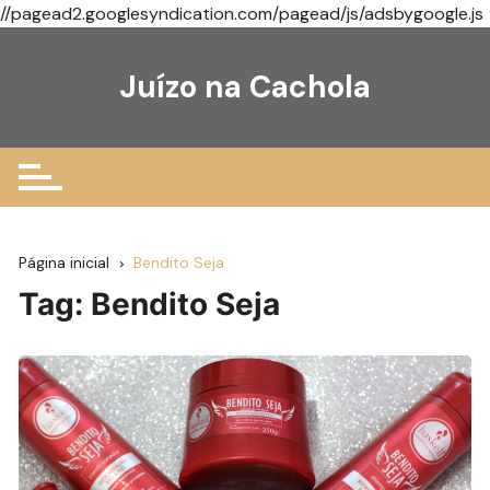
//pagead2.googlesyndication.com/pagead/js/adsbygoogle.js
Ir
para
Juízo na Cachola
o
conteúdo
Página inicial
Bendito Seja
Tag:
Bendito Seja