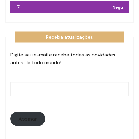
Seguir
Receba atualizações
Digite seu e-mail e receba todas as novidades
antes de todo mundo!
Endereço
de
e-
mail:
Assinar