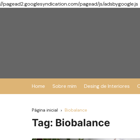
//pagead2.googlesyndication.com/pagead/js/adsbygoogle.js
Ir
para
o
conteúdo
Home
Sobre mim
Desing de Interiores
O
Página inicial
Biobalance
Tag:
Biobalance