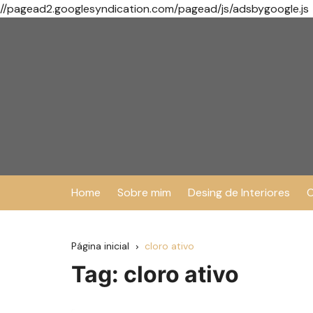
//pagead2.googlesyndication.com/pagead/js/adsbygoogle.js
Ir
para
o
conteúdo
Home
Sobre mim
Desing de Interiores
O
Página inicial
cloro ativo
Tag:
cloro ativo