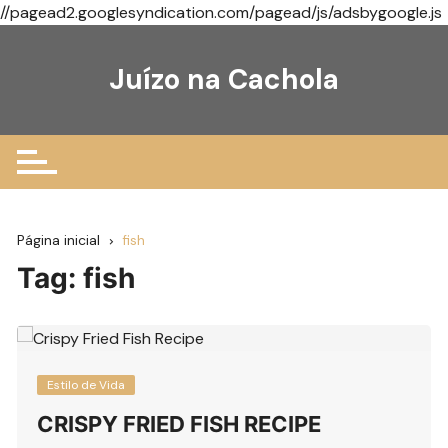
//pagead2.googlesyndication.com/pagead/js/adsbygoogle.js
Ir
para
Juízo na Cachola
o
conteúdo
Página inicial
fish
Tag:
fish
Estilo de Vida
CRISPY FRIED FISH RECIPE