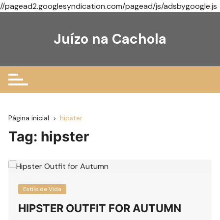
//pagead2.googlesyndication.com/pagead/js/adsbygoogle.js
Ir
para
Juízo na Cachola
o
conteúdo
Página inicial
hipster
Tag:
hipster
Estilo de Vida
HIPSTER OUTFIT FOR AUTUMN