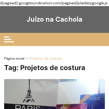
//pagead2.googlesyndication.com/pagead/js/adsbygoogle.js
Ir
para
Juízo na Cachola
o
conteúdo
Página inicial
Projetos de costura
Tag:
Projetos de costura