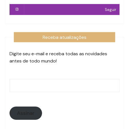
Seguir
Receba atualizações
Digite seu e-mail e receba todas as novidades
antes de todo mundo!
Endereço
de
e-
mail:
Assinar