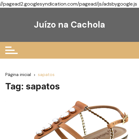
//pagead2.googlesyndication.com/pagead/js/adsbygoogle.js
Ir
para
Juízo na Cachola
o
conteúdo
Página inicial
sapatos
Tag:
sapatos