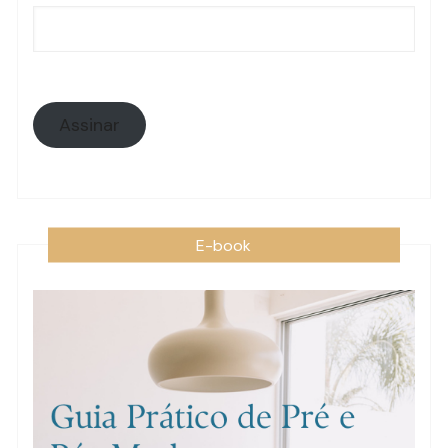
de
e-
mail:
Assinar
E-book