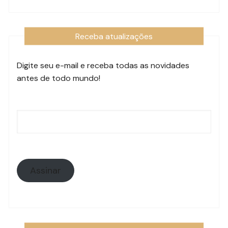
Receba atualizações
Digite seu e-mail e receba todas as novidades
antes de todo mundo!
Endereço
de
e-
mail:
Assinar