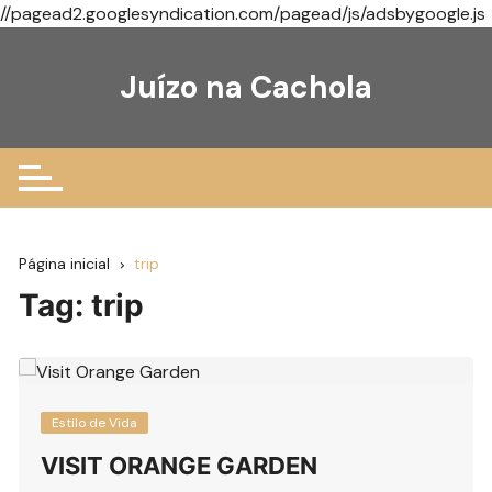
//pagead2.googlesyndication.com/pagead/js/adsbygoogle.js
Ir
para
Juízo na Cachola
o
conteúdo
Página inicial
trip
Tag:
trip
Estilo de Vida
VISIT ORANGE GARDEN