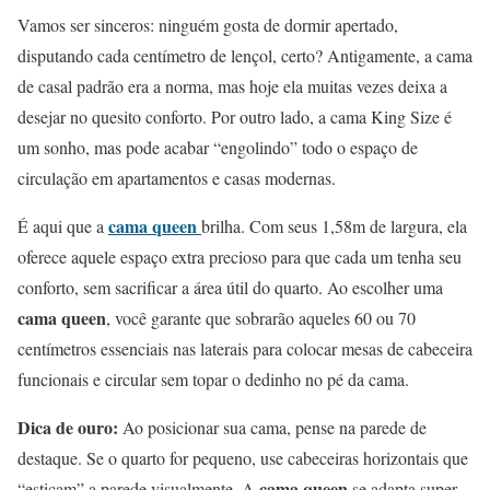
Vamos ser sinceros: ninguém gosta de dormir apertado,
disputando cada centímetro de lençol, certo? Antigamente, a cama
de casal padrão era a norma, mas hoje ela muitas vezes deixa a
desejar no quesito conforto. Por outro lado, a cama King Size é
um sonho, mas pode acabar “engolindo” todo o espaço de
circulação em apartamentos e casas modernas.
cama queen
É aqui que a
brilha. Com seus 1,58m de largura, ela
oferece aquele espaço extra precioso para que cada um tenha seu
conforto, sem sacrificar a área útil do quarto. Ao escolher uma
cama queen
, você garante que sobrarão aqueles 60 ou 70
centímetros essenciais nas laterais para colocar mesas de cabeceira
funcionais e circular sem topar o dedinho no pé da cama.
Dica de ouro:
Ao posicionar sua cama, pense na parede de
destaque. Se o quarto for pequeno, use cabeceiras horizontais que
cama queen
“esticam” a parede visualmente. A
se adapta super