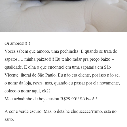
Oi amores!!!!!
Vocês sabem que amooo, uma pechincha! E quando se trata de
sapatos…. minha paixão!!!! Eu tenho radar pra preço baixo +
qualidade. E olha o que encontrei em uma sapataria em São
Vicente, litoral de São Paulo. Eu não era cliente, por isso não sei
o nome da loja, rsrsrs. mas, quando eu passar por ela novamente,
coloco o nome aqui, ok??
Meu achadinho de hoje custou R$29,90!! Só isso!!!
A cor é verde escuro. Mas, o detalhe chiquééééé´rrimo, está no
salto.