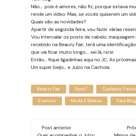
Não…. pois é amores, não fiz, porque estava mu
rende um vídeo. Mas, se vocês quiserem um vídeo
Quais são as novidades?
Apartir de segunda feira, vou fazer várias res
Vou intercalar os posts de cabelo, maquiagem
recebido na Beauty Fair, terá uma identificaçã
que vai ficar muito longo…. sei lá, rsrsr.
Então… fique ligadinhas aqui no JC. As próxi
Um super beijo… e Juízo na Cachola.
Beauty Fair
Bora?
Cuidados Pesso
Eventos
Moda E Beleza
Para Blog
Navegação
Post anterior
Pró
Quer acompanhar o Juízo
Mimos da 