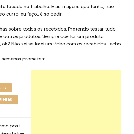
ito focada no trabalho. E as imagens que tenho, não
 curto, eu faço.. é só pedir.
enhas sobre todos os recebidos. Pretendo testar tudo.
 e outros produtos. Sempre que for um produto
o, ok? Não sei se farei um vídeo com os recebidos… acho
mas semanas prometem….
ais
ueiras
ximo post
Beauty Fair