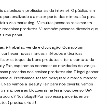
is da beleza e profissionais da internet. O público em
nto personalizado e a maior parte dos mimos, são para
feira visa marketing. Vi muitas pessoas reclamarem
ão recebiam produtos. Vi também pessoas dizendo que
s. Uma pena!
isas, é trabalho, venda e divulgação. Quando um
quer conhecer novas marcas, métodos e técnicas
, fazer estoque de bons produtos e ter o contato de
ty Fair, esperamos conhecer as novidades do varejo,
Essas parcerias nos enviam produtos sim. É legal ganhar
mina aí. Precisamos testar, pesquisar a marca, mandar
il. Não vamos à Beauty Fair para nos divertir, vamos
 nariz, para as blogueiras na feira, logo penso: Ué?
curo? Nos blogs!!! Por isso essa parceria, entre
os) precisa existir!