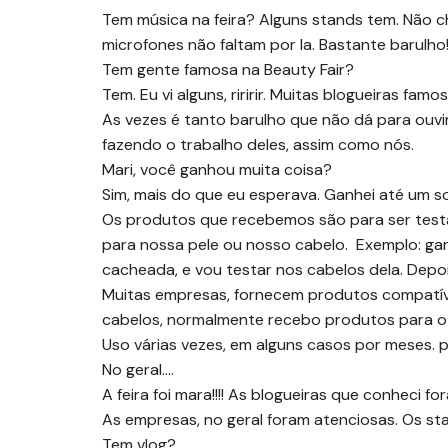
Tem música na feira? Alguns stands tem. Não 
microfones não faltam por la. Bastante barulho
Tem gente famosa na Beauty Fair?
Tem. Eu vi alguns, riririr. Muitas blogueiras fa
As vezes é tanto barulho que não dá para ouvir 
fazendo o trabalho deles, assim como nós.
Mari, você ganhou muita coisa?
Sim, mais do que eu esperava. Ganhei até um sorte
Os produtos que recebemos são para ser test
para nossa pele ou nosso cabelo. Exemplo: gan
cacheada, e vou testar nos cabelos dela. Depo
Muitas empresas, fornecem produtos compatív
cabelos, normalmente recebo produtos para o 
Uso várias vezes, em alguns casos por meses. p
No geral….
A feira foi mara!!!! As blogueiras que conheci
As empresas, no geral foram atenciosas. Os stan
Tem vlog?