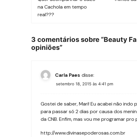
de
na Cachola em tempo
post
real???
3 comentários sobre “
Beauty Fai
opiniões
”
Carla Paes
disse:
setembro 18, 2015 às 4:41 pm
Gostei de saber, Mari! Eu acabei não indo
para passar só 2 dias por causa dos meni
da CNB. Enfim, mas vou me programar pro p
http://www.divinasepoderosas.com.br