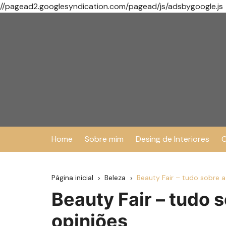
//pagead2.googlesyndication.com/pagead/js/adsbygoogle.js
Ir
para
o
conteúdo
Home
Sobre mim
Desing de Interiores
O
Página inicial
Beleza
Beauty Fair – tudo sobre a
Beauty Fair – tudo s
opiniões