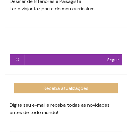
Desiner de Interiores e Paisagista
Ler e viajar faz parte do meu curriculum.
Seguir
Receba atualizações
Digite seu e-mail e receba todas as novidades
antes de todo mundo!
Endereço