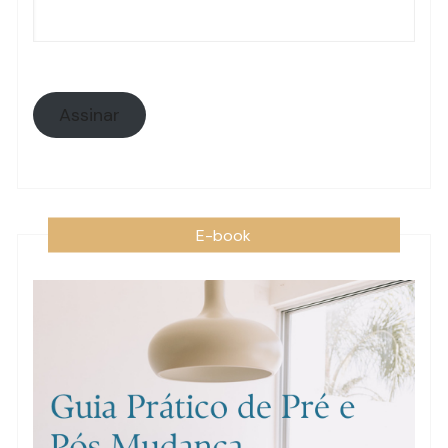
de
e-
mail:
Assinar
E-book