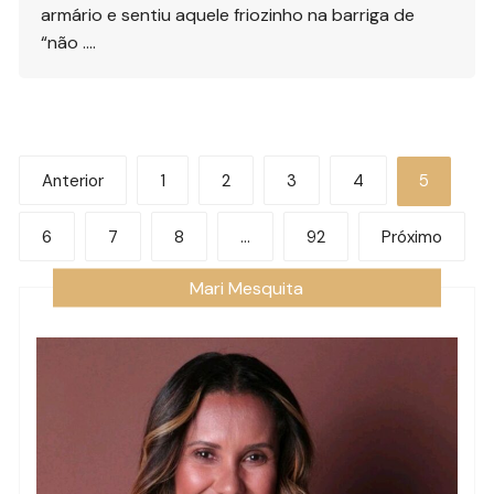
armário e sentiu aquele friozinho na barriga de
“não ….
Paginação
Anterior
1
2
3
4
5
de
6
7
8
…
92
Próximo
posts
Mari Mesquita