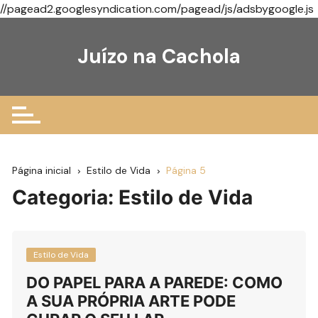
//pagead2.googlesyndication.com/pagead/js/adsbygoogle.js
Ir
para
Juízo na Cachola
o
conteúdo
Página inicial
Estilo de Vida
Página 5
Categoria:
Estilo de Vida
Estilo de Vida
DO PAPEL PARA A PAREDE: COMO
A SUA PRÓPRIA ARTE PODE