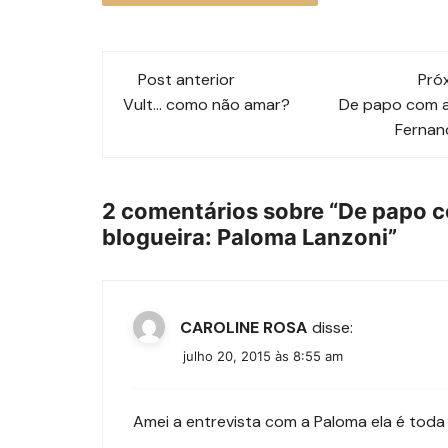
Navegação
Post anterior
Pró
de
Vult... como não amar?
De papo com a
Fernan
post
2 comentários sobre “
De papo 
blogueira: Paloma Lanzoni
”
CAROLINE ROSA
disse:
julho 20, 2015 às 8:55 am
Amei a entrevista com a Paloma ela é toda