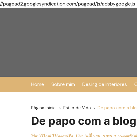
//pagead2.googlesyndication.com/pagead/js/adsbygoogle.js
Ir
para
o
conteúdo
Home
Sobre mim
Desing de Interiores
O
Página inicial
Estilo de Vida
De papo com a blog
De papo com a blog
By:
Mari Mesquita
On:
julho 18, 2015
2 comentár