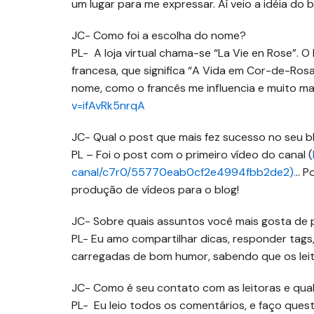
um lugar para me expressar. Aí veio a idéia do b
JC- Como foi a escolha do nome?
PL- A loja virtual chama-se “La Vie en Rose”. 
francesa, que significa “A Vida em Cor-de-Rosa”
nome, como o francês me influencia e muito mai
v=ifAvRk5nrqA
JC- Qual o post que mais fez sucesso no seu 
PL – Foi o post com o primeiro vídeo do canal (
canal/c7r0/55770eab0cf2e4994fbb2de2).
.. 
produção de vídeos para o blog!
JC- Sobre quais assuntos você mais gosta de
PL- Eu amo compartilhar dicas, responder tags,
carregadas de bom humor, sabendo que os leitor
JC- Como é seu contato com as leitoras e qual
PL- Eu leio todos os comentários, e faço que