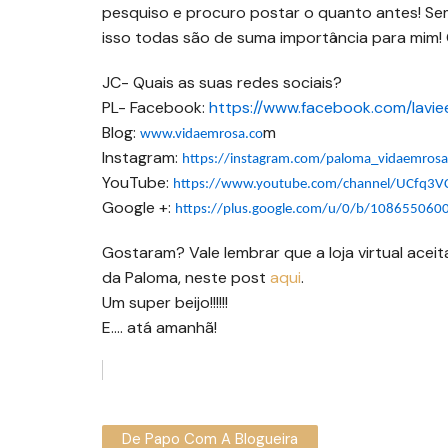
pesquiso e procuro postar o quanto antes! Sem
isso todas são de suma importância para mim! 
JC- Quais as suas redes sociais?
PL- Facebook:
https://www.facebook.com/lavie
Blog:
m
www.vidaemrosa.co
Instagram:
https://instagram.com/paloma_vidaemrosa
YouTube:
https://www.youtube.com/channel/UCfq3
Google +:
https://plus.google.com/u/0/b/108655060
Gostaram? Vale lembrar que a loja virtual aceita
da Paloma, neste post
aqui
.
Um super beijo!!!!!!
E…. atá amanhã!
De Papo Com A Blogueira