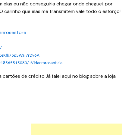
 elas eu não conseguiria chegar onde cheguei, por
O carinho que elas me transmitem vale todo o esforço!
enrosestore
/
VCeKfk7bp5Waj7rDy6A
018565515080/+Vidaemrosaoficial
 cartões de crédito.Já falei aqui no blog sobre a loja