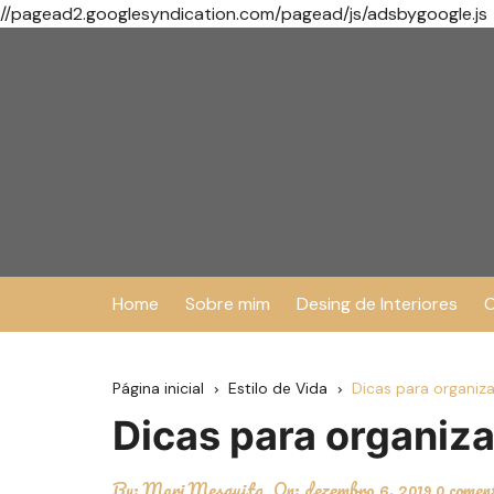
//pagead2.googlesyndication.com/pagead/js/adsbygoogle.js
Ir
para
o
conteúdo
Home
Sobre mim
Desing de Interiores
O
Página inicial
Estilo de Vida
Dicas para organiza
Dicas para organiza
By:
Mari Mesquita
On:
dezembro 6, 2019
0 comen