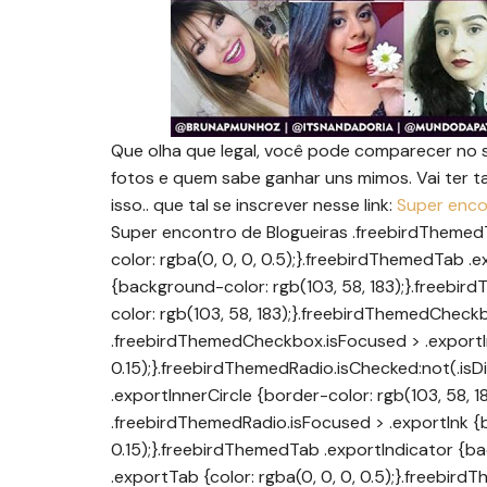
Que olha que legal, você pode comparecer no s
fotos e quem sabe ganhar uns mimos. Vai ter 
isso.. que tal se inscrever nesse link:
Super enco
Super encontro de Blogueiras .freebirdThemedTab .exportTab .freebirdThemedBadge {background-color: rgba(0, 0, 0, 0.5);}.freebirdThemedTab .exportTab.isSelected .freebirdThemedBadge {background-color: rgb(103, 58, 183);}.freebirdThemedCheckbox.isChecked:not(.isDisabled) {border-color: rgb(103, 58, 183);}.freebirdThemedCheckbox.isCheckedNext > .exportInk, .freebirdThemedCheckbox.isFocused > .exportInk {background-color: rgba(103, 58, 183, 0.15);}.freebirdThemedRadio.isChecked:not(.isDisabled) .exportOuterCircle, .freebirdThemedRadio .exportInnerCircle {border-color: rgb(103, 58, 183);}.freebirdThemedRadio.isCheckedNext > .exportInk, .freebirdThemedRadio.isFocused > .exportInk {background-color: rgba(103, 58, 183, 0.15);}.freebirdThemedTab .exportIndicator {background-color: rgb(103, 58, 183);}.freebirdThemedTab .exportTab {color: rgba(0, 0, 0, 0.5);}.freebirdThemedTab .exportTab.isSelected {color: rgb(103, 58, 183);}.freebirdThemedTab .exportTabPageButton {fill: rgb(103, 58, 183);}.freebirdThemedTab .exportInk {background-image: radial-gradient( circle farthest-side,rgba(103, 58, 183, 0.15),rgba(103, 58, 183, 0.15) 80%,rgba(103, 58, 183, 0) 100% );}.freebirdThemedTextarea .exportFocusUnderline {background-color: rgb(103, 58, 183);}.freebirdThemedTextarea .exportHint {color: rgb(103, 58, 183);}.freebirdThemedTextarea.exportHasError .exportContent.exportUnderline, .freebirdThemedTextarea.exportHasError .exportContent.exportFocusUnderline {background-color: rgb(209, 196, 233);}.quantumWizTextinputPaperinputInput:not([disabled]):focus ~ .quantumWizTextinputPaperinputFloatingLabel.exportLabel, .isFocused > .exportContent >.quantumWizTextinputPapertextareaFloatingLabel.exportLabel, .isFocused.modeDark > .exportContent >.quantumWizTextinputPapertextareaFloatingLabel.exportLabel {color: rgb(103, 58, 183);}.freebirdThemedInput .exportFocusUnderline {background-color: rgb(103, 58, 183);}.freebirdThemedInput .exportHint {color: rgb(103, 58, 183);}.freebirdThemedInput.exportHasError .exportContent.exportUnderline, .freebirdThemedInput.exportHasError .exportContent.exportFocusUnderline {background-color: rgb(209, 196, 233);}.freebirdThemedToggle.isChecked .exportThumb {border-color: rgb(103, 58, 183); color: rgb(255, 255, 255);}.freebirdThemedToggle.isChecked > .exportTrack {border-color: rgb(209, 196, 233);}.freebirdThemedToggle.isCheckedNext > .exportInk, .freebirdThemedToggle.isFocused > .exportInk {background-color: rgba(103, 58, 183, 0.15);}.freebirdThemedToggleSwitch {border-color: rgb(103, 58, 183);}.freebirdThemedToggleSwitch.isChecked {background-color: rgb(103, 58, 183); color: rgb(255, 255, 255);}.freebirdDarkIcon {display: none;}.freebirdThemedText {color: rgb(103, 58, 183);}.accentThemeText {color: rgb(179, 136, 255);}.freebirdHeaderMast {background-color: rgb(103, 58, 183);color: rgb(255, 255, 255);}.freebirdHeaderMastWithOverlay {background-color: rgb(103, 58, 183);color: rgb(255, 255, 255);}.freebirdSolidBackground {background-color: rgb(103, 58, 183); color: rgb(255, 255, 255);}.freebirdSolidColor {color: rgb(103, 58, 183);}.freebirdSolidFill {fill: rgb(103, 58, 183); stroke: rgb(103, 58, 183);}.freebirdLightBackground {background-color: rgb(237, 231, 246);}.freebirdUltraLightBackground {background-color: rgba(237, 231, 246, 0.25);}.freebirdAccentBackground {background-color: rgb(179, 136, 255); color: rgb(0, 0, 0);}.freebirdDisclaimerColor, .freebirdDisclaimerColor a {color: rgb(100, 100, 100);}.exportSplash {background-color: rgb(103, 58, 183);}_docs_flag_initialData={“docs-aiiws”:”docs_warm_nf”,”docs-ails”:”docs_warm”,”docs-fwds”:”docs_nf”,”info_params”:{“token”:”B69k7FMBAAA.lhfcjGB6sAqLzmJArPk0kg.67wTxjNr3FYGIJ00oDFAsg”},”uls”:”{“langs”:[“pt”],”itcs”:[“am-t-i0-und”],”override”:”en”,”selected”:”am-t-i0-und”,”activated”:true}”,”scotty_upload_url”:”/upload/forms/resumable”,”docs-enable_feedback_svg”:false,”enable_feedback”:true,”docs-fpid”:713678,”docs-fbid”:”ExternalUserData”,”domain_type”:”ND”,”icso”:false,”docs-obsImUrl”:”https://ssl.gstatic.com/docs/common/cleardot.gif”,”docs_oogt”:”NONE”,”docs-text-ewf”:true,”docs-text-efwi”:false,”docs-text-ewfird”:false,”docs-text-wfird”:10,”docs-wfsl”:[“ca”,”da”,”de”,”en”,”es”,”fi”,”fr”,”it”,”nl”,”no”,”pt”,”sv”],”docs-effla”:false,”docs-enil”:false,”ilcm”:{“eui”:”ADFN-ctcc_CrLiMpo50f12yhwittNudvNuLjYFJFsvPnxIlFtMptG6k72jkN161KX-CukE_mFxAs”,”je”:1,”sstu”:1459956334745000,”si”:”CKmr4ZWp-ssCFYKfgQodO4MBxg”,”ei”:[5700042,5700083,5700058,5700016]},”docs-eoi”:false,”docs-egc”:true,”docs-chat_wabel”:false,”docs-ce”:true,”docs-ut”:1,”docs-chat_pvt”:”AMP3uWbMxOfi-4uPKpaZ0i9i3z_JeiBnqX045s2tdiv0fxF9PlYWgse4qtccvac9rzBnX1LwuPXrlaJnfrz3wwxP7-lMTzfE8Q”,”docs-chat_base_url”:”talkgadget.goo