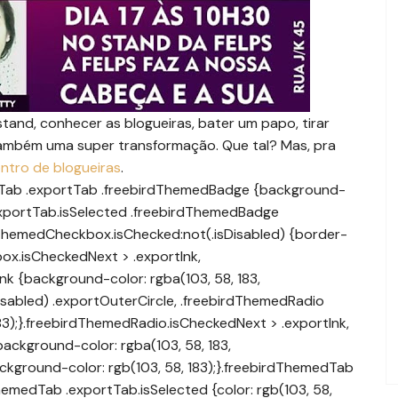
tand, conhecer as blogueiras, bater um papo, tirar
também uma super transformação. Que tal? Mas, pra
ntro de blogueiras
.
gle.com/talkgadget/”,”docs-chat_domain_rotation”:true,”docs-cwd”:””,”docs-encp”:false,”docs-hatsfl”:”https://survey.googleratings.com/wix/p7583646.aspx?ctryu0026uilangu003denu0026uiu003d1u0026v1u003dND”,”docs-hatst”:0,”docs-hatsl”:””,”buildLabel”:”apps_forms_2016.13-Thu_c”,”docs-show_debug_info”:false,”ondlburl”:”//docs.google.com”,”drive_url”:”//drive.google.com?authuseru003d0u0026uspu003dforms_web”,”app_url”:”https://docs.google.com/forms/?authuseru003d0u0026uspu003dforms_web”,”docs-mid”:2048,”docs-eicd”:false,”docs-icdmt”:[],”docs-sup”:”/forms”,”docs-uptc”:[“lsrp”,”noreplica”,”ntd”,”ths”,”app_install_xsrf_token”,”sle”,”usp”,”urp”,”utm_source”,”utm_medium”,”utm_campaign”,”utm_term”,”utm_content”],”docs-cwsd”:”https://clients5.google.com”,”docs-hsrt”:true,”docs-et”:true,”docs-tafl”:true,”docs-etp”:false,”docs-euctu”:false,”enable_anonymous_photo_creation”:false,”docs-al”:[0,0,0,0,0],”docs-ndt”:”Untitled form”,”docs-rpe”:true,”docs-mdck”:”AIzaSyD8OLHtLvDxnjZsBoVq4-_cuwUbKEMa70s”,”docs-mas”:””,”docs-etiff”:false,”docs-spfe”:true,”docs-mriim”:1800000,”docs-eccbs”:false,”docs-net-ernjp”:false,”docos-sosj”:false,”docs-rlmp”:false,”docs-mmpt”:15000,”docs-erd”:false,”docs-erfar”:false,”docs-ssi”:false,”docs-escd”:false,”docs-ensb”:false,”docs-ddts”:false,”docs-ecec”:false,”docs-epec”:false,”ecid”:true,”docs-emo”:false,”docs-eos”:true,”docs-pedd”:true,”docs-eir”:false,”docs-dc”:false,”docs-edll”:false,”docs-eivu”:false,”server_time_ms”:1459956334756,”gaia_session_id”:”0″,”app-bc”:”#673ab7″,”enable_iframed_embed_api”:true,”docs-fut”:”//drive.google.com?authuseru003d0u0026uspu003dforms_web#folders/{folderId}”,”esid”:true,”esubid”:false,”docs-etbs”:true,”docs-usp”:”forms_web”,”docs-isb”:true,”docs-pid”:”118412300295723473641″,”docs-mib”:5242880,”docs-mip”:6250000,”enable_kennedy”:true,”docs-gth”:”Go to Forms home screen”,”opendv”:true,”onePickImportDocumentUrl”:””,”opmbs”:5242880,”opmpd”:2500,”opbu”:”https://docs.google.com/picker”,”opru”:”https://docs.google.com/relay.html”,”opdu”:true,”opccp”:false,”ophi”:”trix_forms”,”opst”:”000770F2038663C348F8CAA89F1B9FBD5E7D63A8E82B16857B”,”opuci”:””,”opest”:true,”maestro_domain”:”https://script.google.com”,”maestro_container_token”:”ACjPJvG7GfRoQwWBhUjLhcVrBDuh7J-POviaN3aWzdRffJE3KVwolQKGkcBuLlV5HyuqjlbMVq20XO2UjRf87Ha7UE0V474x_AV7puNdKaNKoh6oPzI”,”maestro_script_editor_uri”:”https://script.google.com/macros/?midu003dACjPJvG7GfRoQwWBhUjLhcVrBDuh7J-POviaN3aWzdRffJE3KVwolQKGkcBuLlV5HyuqjlbMVq20XO2UjRf87Ha7UE0V474x_AV7puNdKaNKoh6oPzIu0026uivu003d2″,”maestro_new_project_uri”:”https://script.google.com/macros/create?midu003dACjPJvG7GfRoQwWBhUjLhcVrBDuh7J-POviaN3aWzdRffJE3KVwolQKGkcBuLlV5HyuqjlbMVq20XO2UjRf87Ha7UE0V474x_AV7puNdKaNKoh6oPzIu0026uivu003d2″,”maestro_script_gallery_uri”:”https://docs.google.com/macros/scriptGalleryPanel?midu003dACjPJvG7GfRoQwWBhUjLhcVrBDuh7J-POviaN3aWzdRffJE3KVwolQKGkcBuLlV5HyuqjlbMVq20XO2UjRf87Ha7UE0V474x_AV7puNdKaNKoh6oPzIu0026uivu003d2″,”maestro_script_manager_uri”:”https://script.google.com/macros/scriptManagerPanel?midu003dACjPJvG7GfRoQwWBhUjLhcVrBDuh7J-POviaN3aWzdRffJE3KVwolQKGkcBuLlV5HyuqjlbMVq20XO2UjRf87Ha7UE0V474x_AV7puNdKaNKoh6oPzIu0026uivu003d2″,”enable_maestro”:true,”docs-emae”:true,”mae-cwssw”:false,”mae-aoeba”:true,”mae-esme”:false,”docs-hecesr”:true,”docs-heop”:false,”docs-hes”:false,”docs-hupc”:true,”docs-huogmb”:false,”docs-hefcc”:false,”docs-hue”:”marisangelamoss@gmail.com”,”docs-offline-uiaffd”:false,”docs-offline-uoia”:false,”docs-hasid”:”Forms”,”docs-hdck”:”AIzaSyD3SxAFA7YuMzXbJHCPKlNCHD-myTZZHwQ”,”docs-cpkl”:[“AMYi9gRw/jIyQgUlMFTzB/u4R/lmil199nniqzsXNpyDw7rFzCuv8AHNvePAv37a2YP2s5XXb7mP”],”docs-hucs”:true,”docs-hunca”:false,”docs-hdod”:”docs.google.com”,”jobset”:”prod”,”docs-eafn”:false,”docs-nad”:””,”docs-epcc”:false,”docs-dlpe”:false,”docs-etbrh”:false,”enable_omnibox_help_menu”:true,”enable_omnibox”:true,”docs-sticky_view_mode”:true,”docs-se”:false,”docs-ebcrsct”:false,”docs-iror”:false,”docs-eopfo”:true,”xdbcmUri”:”https://docs.google.com/forms/xdbcm.html”,”xdbcfAllowXpc”:true,”docs-corsbc”:false,”xdbcfAllowHostNamePrefix”:true,”docs-spdy”:false,”docs-csi-reporting-uri-override”:””,”enable_csi”:true,”csi_service_name”:”freebird”,”jvszy-grfd”:false,”jvszy-gsdn”:true,”jvszy-kn”:false,”jvszy-gsm”:false,”jvszy-goe”:false,”jvszy-gmad”:true,”jvszy-nfi”:true,”jvszy-gpx”:false,”jvszy-gnt”:true,”jvszy-gbmc”:true,”jvszy-gcfa”:false,”jvszy-gyeqc”:false,”jvszy-grg”:false,”zpgp”:”dgamfybllkxfdojjkxjfpjrxjwahhrbyiairzowacoiyejhrzzikbteughbrlrwfcrvalctejtllsuoxcbakoqu”,”jvdhy_hadhyxhxxq_qoxlvwr”:”/c/”,”jvsz_kkzwpp_jjcszldgrvwq_ajitgi_dsu”:”https://docs.google.com/picker?protocolu003dgadgetsu0026relayUrlu003dhttps://docs.google.com/relay.htmlu0026hostIdu003dfusiontables-form-linkeru0026titleu003dChoose+a+Fusion+Table+where+weu0027ll+copy+responses+to+your+formu0026hlu003denu0026authuseru003d0u0026newDriveViewu003dtrueu0026originu003dhttps://docs.google.comu0026stu003d000770F2038663C348F8CAA89F1B9FBD5E7D63A8E82B16857Bu0026driveGridViewSwitcherHiddenu003dtrueu0026navu003d((%22tables%22),(%22recently-picked%22))”,”jvsz_kkzwpp_eav_dnbkqnkfobu_lackxh_mra”:”https://docs.google.com/picker?protocolu003dgadgetsu0026relayUrlu003dhttps://docs.google.com/relay.htmlu0026hostIdu003dspreadsheet-form-linkeru0026titleu003dChoose+a+spreadsheet+where