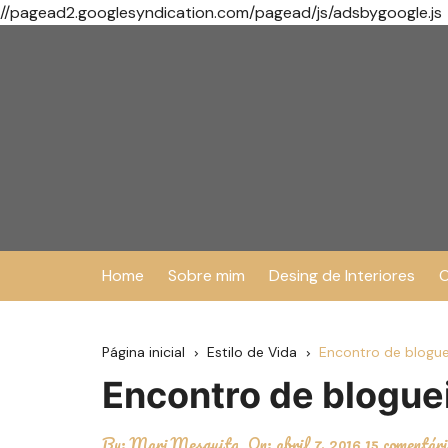
//pagead2.googlesyndication.com/pagead/js/adsbygoogle.js
Ir
para
o
conteúdo
Home
Sobre mim
Desing de Interiores
O
Página inicial
Estilo de Vida
Encontro de bloguei
Encontro de blogueir
By:
Mari Mesquita
On:
abril 7, 2016
15 comentár