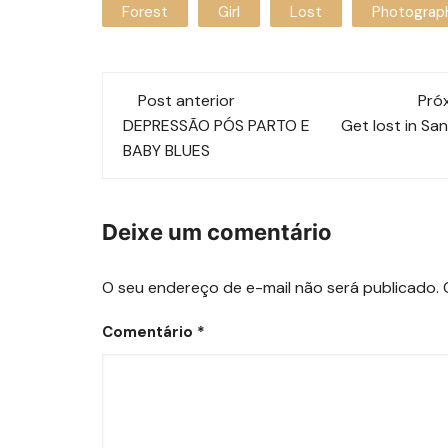
Forest
Girl
Lost
Photograp
Navegação
Post anterior
Pró
de
DEPRESSÃO PÓS PARTO E
Get lost in Sa
BABY BLUES
post
Deixe um comentário
O seu endereço de e-mail não será publicado.
Comentário
*