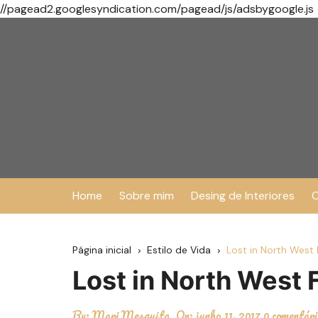
//pagead2.googlesyndication.com/pagead/js/adsbygoogle.js
Ir
para
o
conteúdo
Home
Sobre mim
Desing de Interiores
O
Página inicial
Estilo de Vida
Lost in North West 
Lost in North West 
By:
Mari Mesquita
On:
junho 11, 2017
0 comentár