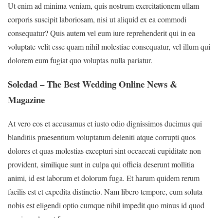
Ut enim ad minima veniam, quis nostrum exercitationem ullam
corporis suscipit laboriosam, nisi ut aliquid ex ea commodi
consequatur? Quis autem vel eum iure reprehenderit qui in ea
voluptate velit esse quam nihil molestiae consequatur, vel illum qui
dolorem eum fugiat quo voluptas nulla pariatur.
Soledad – The Best Wedding Online News &
Magazine
At vero eos et accusamus et iusto odio dignissimos ducimus qui
blanditiis praesentium voluptatum deleniti atque corrupti quos
dolores et quas molestias excepturi sint occaecati cupiditate non
provident, similique sunt in culpa qui officia deserunt mollitia
animi, id est laborum et dolorum fuga. Et harum quidem rerum
facilis est et expedita distinctio. Nam libero tempore, cum soluta
nobis est eligendi optio cumque nihil impedit quo minus id quod