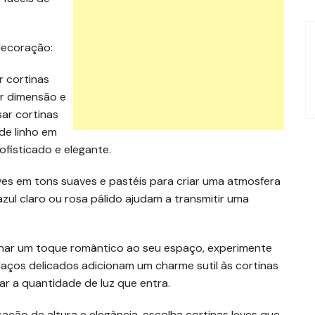
 decoração:
 cortinas
ar dimensão e
sar cortinas
de linho em
ofisticado e elegante.
ves em tons suaves e pastéis para criar uma atmosfera
zul claro ou rosa pálido ajudam a transmitir uma
onar um toque romântico ao seu espaço, experimente
laços delicados adicionam um charme sutil às cortinas
ar a quantidade de luz que entra.
ação de altura e elegância, escolha cortinas leves que