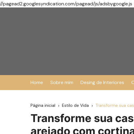
//pagead2.googlesyndication.com/pagead/js/adsbygoogle.js
Ir
para
o
conteúdo
Home
Sobre mim
Desing de Interiores
O
Página inicial
Estilo de Vida
Transforme sua cas
Transforme sua cas
arejado com cortina