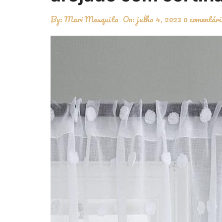
By:
Mari Mesquita
On:
julho 4, 2023
0 comentári