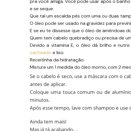
pra você amiga. Você pode usar após o banho
e se seque.
Que tal um escalda pés com uma ou duas tam
O óleo pode ser usado na gravidez para previnir
E se eu te dissesse que o óleo de amêndoas d
Quem tem cabelo quebradiço ou precisa de uma
Devido a vitamina E, o óleo dá brilho e nutre
cacheado
e liso.
Receitinha da hidratação.
Misture um 1 medida do óleo morno, com 2 medi
Se o cabelo é seco, use a máscara com o ca
antes de aplicar.
Coloque uma touca comum ou de alumínio pa
minutos.
Após esse tempo, lave com shampoo e use co
Ainda tem mais!
Mas,já tá acabando….