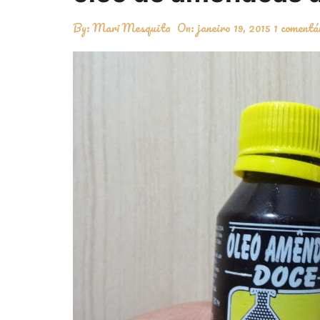
By:
Mari Mesquita
On:
janeiro 19, 2015
1 comentá