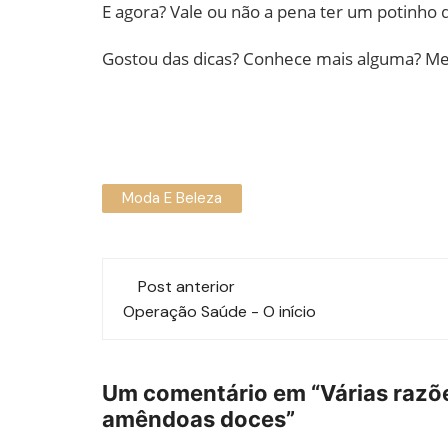
E agora? Vale ou não a pena ter um potinh
Gostou das dicas? Conhece mais alguma? Me 
Moda E Beleza
Navegação
Post anterior
de
Operação Saúde - O início
post
Um comentário em “
Várias razõ
amêndoas doces
”