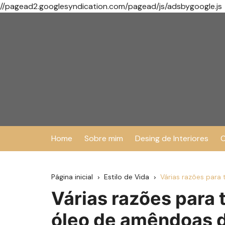
//pagead2.googlesyndication.com/pagead/js/adsbygoogle.js
Ir
para
o
conteúdo
Home
Sobre mim
Desing de Interiores
O
Página inicial
Estilo de Vida
Várias razões par
Várias razões para
óleo de amêndoas 