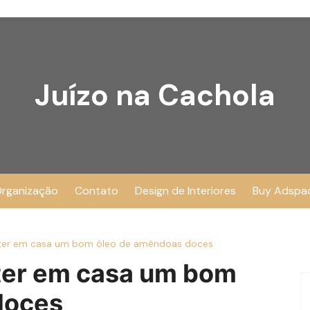
Juízo na Cachola
rganização
Contato
Design de Interiores
Buy Adspa
a ter em casa um bom óleo de amêndoas doces
 ter em casa um bom
doces