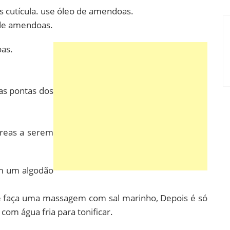
as cutícula. use óleo de amendoas.
de amendoas.
oas.
as pontas dos
reas a serem
em um algodão
o e faça uma massagem com sal marinho, Depois é só
om água fria para tonificar.