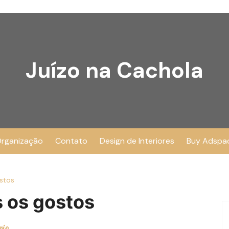
Juízo na Cachola
rganização
Contato
Design de Interiores
Buy Adspa
stos
s os gostos
rio