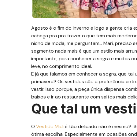
Agosto é o fim do inverno e logo a gente cria 
cabeça pra pra trazer o que tem mais modern
nicho de moda, me perguntam… Mari, preciso ser 
segmento nada mais é que um estilo mais arru
importante, para conhecer a sogra e muitas o
leve, no comprimento ideal.
E já que falamos em conhecer a sogra, que tal
primavera? Os vestidos são a preferência entr
vestir. Isso porque, a peça única dispensa co
baixos e ir ao restaurante com saltos mais deli
Que tal um vest
O
Vestido Midi
é tão delicado não é mesmo? Sem
ótima escolha. Especialmente em ocasiões ond